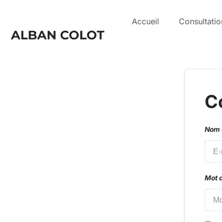
Accueil
Consultatio
Aller
au
contenu
C
Nom d
Mot 