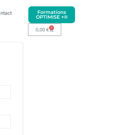
Formations
ntact
OPTIMISE +®
0
0,00
€