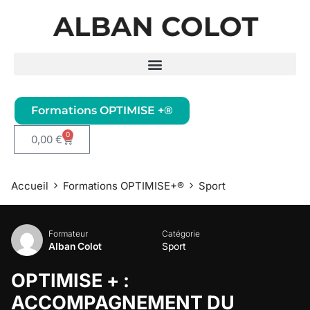
Aller
au
contenu
Formations OPTIMISE +®
0
0,00
€
Accueil
Formations OPTIMISE+®
Sport
Formateur
Catégorie
Alban Colot
Sport
OPTIMISE + :
ACCOMPAGNEMENT DU